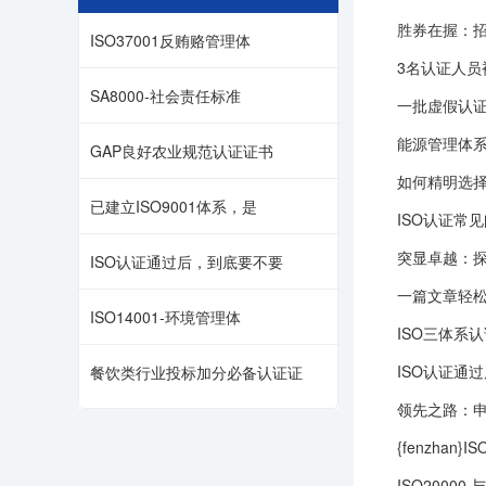
胜券在握：
ISO37001反贿赂管理体
3名认证人员
SA8000-社会责任标准
一批虚假认
能源管理体
GAP良好农业规范认证证书
如何精明选择
已建立ISO9001体系，是
ISO认证常
突显卓越：
ISO认证通过后，到底要不要
一篇文章轻松了
ISO14001-环境管理体
ISO三体系
ISO认证通
餐饮类行业投标加分必备认证证
领先之路：申
{fenzhan}
ISO20000 