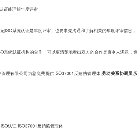
统认证能理解年度评审
记ISO系统认证是年度评审，也要事先沟通和了解
相关
的年度评审信息，
SO系统
认证机构
的合作，可以更清楚地看出双方的合作是否令人满意，
。
业管理有限公司
为您免费提
供ISO37001反贿赂管理体
,
劳动关系协调员
,
签
ISO认证
ISO37001反贿赂管理体