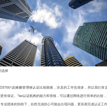
的选择
SO37001反贿赂管理体
认证
比较困难，涉及的工作也很多，所以我们肯
更有保证。"
iso认证机构
的能力和资格，可以
通过
网络
进行
简单的比较，
在专业团体的协助下，自然无须担心可能会出现问题，更容易完成认证工