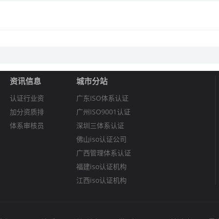
资讯信息
城市分站
认证行业资
广东ISO体系认证
加分资质排
广州ISO9001认证
体系审核员
深圳三体系认证
佛山iso认证公司
广西管理体系认证
福建iso认证机构
江西iso认证机构