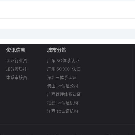
资讯信息
城市分站
认证行业资
广东ISO体系认证
加分资质排
广州ISO9001认证
体系审核员
深圳三体系认证
佛山iso认证公司
广西管理体系认证
福建iso认证机构
江西iso认证机构