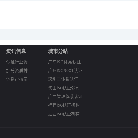
资讯信息
城市分站
认证行业资
广东ISO体系认证
加分资质排
广州ISO9001认证
体系审核员
深圳三体系认证
佛山iso认证公司
广西管理体系认证
福建iso认证机构
江西iso认证机构