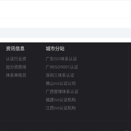
资讯信息
城市分站
认证行业资
广东ISO体系认证
加分资质排
广州ISO9001认证
体系审核员
深圳三体系认证
佛山iso认证公司
广西管理体系认证
福建iso认证机构
江西iso认证机构