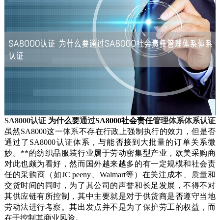
SA8000
认证
为什么要
通过
SA8000
社会责任
管理体系
体系认证
虽然
SA8000
这一
体系
不存在行政上强制执行的效力，但是否
通过了
SA8000
认证体系，与能否接到大批量的订单关系微
妙。**的纺织品服装行业属于劳动密集型产业，欧美采购商
对此也颇为看好，然而国外越来越多的有一定规模和社会责
任的采购商（如JC peeny、Walmart等）在关注成本、
质量
和
交货时间的同时，为了其公司的声誉和长足发展，不得不对
其供应链有所控制，其中主要就是对于供货商是否遵守当地
劳动法
进行
考察。其出发点并不是为了
保护
劳工的权益，而
在于控制其商业风险。