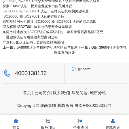
{fenzhan}ISO27001 信息安全管理体系：认证全攻略与深入洞察
探索 CMMI 认证：提升企业竞争力的关键路径
ISO20000 与 ISO27001 认证：选择认证机构的关键考量
ISO20000 和 ISO27001 认证的详细介绍
探究互联网公司追捧 ISO20000 和 ISO27001 认证的深层原因
深入解读 ISO27001 体系与信息安全体系建设
东莞市对通首次HACCP认证或再认证的，每家企业最高奖励2万元！
一批虚假认证专项整治典型案例公布
严查100张认证证书，监督检查结果通报
上一篇：
SA8000认证与我国劳动法的区别与联系
下一篇：
GB/T39604社会责任管
理体系的益处
gdssrz
4000138136
首页
|
公司简介
|
联系我们
|
常见问题
|
城市分站
Copyright © 晟尚集团 版权所有
粤ICP备20036018号
首页
服务项目
企业查询
在线咨询