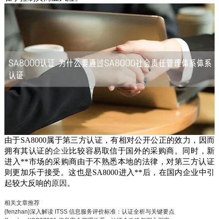
由于
SA8000
属于第三方认证，有相对公开公正的效力，因而
拥有其认证的
企业
比较容易取信于国外的采购商。同时，新
进入**市场的采购商由于不熟悉本地的法律，对第三方认证
则更加乐于接受。这也是
SA8000
进入**后，在国内企业中引
起较大反响的
原因
。
相关文章推荐
{fenzhan}深入解读 ITSS 信息服务评价标准：认证全析与关键要点