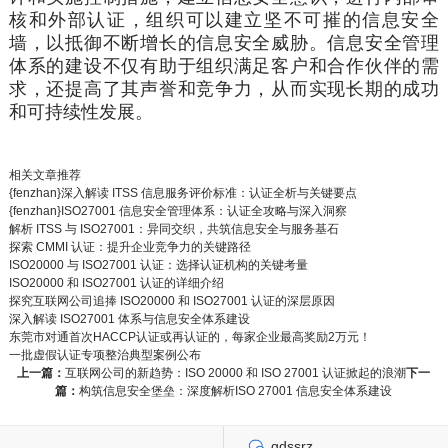
核和外部认证，组织可以建立坚不可摧的信息安全
墙，以抵御不断增长的信息安全威胁。信息安全管理
体系的建设不仅有助于组织满足客户和合作伙伴的需
求，还提高了其声誉和竞争力，从而实现长期的成功
和可
持续
性发展。
相关文章推荐
{fenzhan}深入解读 ITSS 信息服务评价标准：认证全析与关键要点
{fenzhan}ISO27001 信息安全管理体系：认证全攻略与深入洞察
解析 ITSS 与 ISO27001：异同交织，共筑信息安全与服务基石
探索 CMMI 认证：提升企业竞争力的关键路径
ISO20000 与 ISO27001 认证：选择认证机构的关键考量
ISO20000 和 ISO27001 认证的详细介绍
探究互联网公司追捧 ISO20000 和 ISO27001 认证的深层原因
深入解读 ISO27001 体系与信息安全体系建设
东莞市对通首次HACCP认证或再认证的，每家企业最高奖励2万元！
一批虚假认证专项整治典型案例公布
上一篇：
互联网公司的新趋势：ISO 20000 和 ISO 27001 认证掀起的浪潮
下一
篇：
构筑信息安全堡垒：深度解析ISO 27001 信息安全体系建设
gdssrz