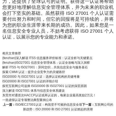
力，还
提供了全球认可的证明。获得这一认证将帮助
您更好地理解信息安全
管理体系
，并为
未来
的职业机
会打下坚实的基础。虽然获得 ISO 27001 个人认证需
要付出努力和时间，但它的回报将是可持续的，并将
为您的职业生涯带来长期的成功。因此，如果您是一
名信息安全专业人员，不妨考虑获得 ISO 27001 个人
认证，以展示您的专业能力和承诺。
相关文章推荐
{fenzhan}深入解读 ITSS 信息服务评价标准：认证全析与关键要点
{fenzhan}ISO27001 信息安全管理体系：认证全攻略与深入洞察
解析 ITSS 与 ISO27001：异同交织，共筑信息安全与服务基石
探索 CMMI 认证：提升企业竞争力的关键路径
ISO20000 与 ISO27001 认证：选择认证机构的关键考量
ISO20000 和 ISO27001 认证的详细介绍
探究互联网公司追捧 ISO20000 和 ISO27001 认证的深层原因
深入解读 ISO27001 体系与信息安全体系建设
东莞市对通首次HACCP认证或再认证的，每家企业最高奖励2万元！
一批虚假认证专项整治典型案例公布
上一篇：
ISO/IEC27001认证：构筑坚不可摧的信息安全墙
下一篇：
互联网公司的
新趋势：ISO 20000 和 ISO 27001 认证掀起的浪潮