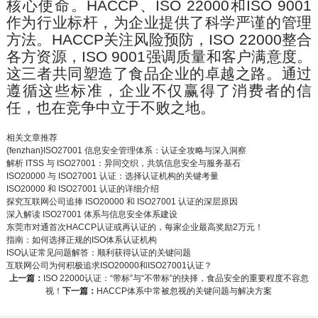
核心使命。
HACCP
、
ISO 22000
和
ISO 9001
作为行业标杆，为企业提供了科学严谨的管理
方法。
HACCP
关注风险预防，
ISO 22000
整合
各方资源，
ISO 9001
强调质量和客户满意度。
这三者共同塑造了食品企业的卓越之路。通过
遵循这些标准，企业不仅赢得了消费者的信
任，也在竞争中立于不败之地。
相关文章推荐
{fenzhan}ISO27001 信息安全管理体系：认证全攻略与深入洞察
解析 ITSS 与 ISO27001：异同交织，共筑信息安全与服务基石
ISO20000 与 ISO27001 认证：选择认证机构的关键考量
ISO20000 和 ISO27001 认证的详细介绍
探究互联网公司追捧 ISO20000 和 ISO27001 认证的深层原因
深入解读 ISO27001 体系与信息安全体系建设
东莞市对通首次HACCP认证或再认证的，每家企业最高奖励2万元！
指南：如何选择正规的ISO体系认证机构
ISO认证常见问题解答：顺利获得认证的关键问题
互联网公司为何积极追求ISO20000和ISO27001认证？
上一篇：
ISO 22000认证：“带标”与“不带标”的抉择，食品安全的重要程度不容忽
视！
下一篇：
HACCP体系中常被忽视的关键问题与解决方案