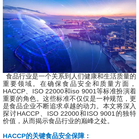
食品
行业是一个关系到人们健康和生活
质量
的
重要
领域
。在确保食品安全和质量方面，
HACCP
、
ISO
22000
和
iso 9001
等
标准
扮演着
重要的角色。
这些
标准不仅仅是一种规范，更
是食品
企业
不断追求卓越的动力。本文将深入
探讨
HACCP
、
ISO 22000
和
ISO 9001
的独特
价值，从而揭示食品行业的巅峰之处。
HACCP
的关键食品安全保障：